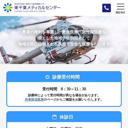
MENU
患者の権利を尊重し、救急医療・急性期医療を
核とした地域中核病院として
地域住⺠に信頼される⾼度で安全な医療を⾏います
診療受付時間
受付時間 8：30～11：30
診療科によって受付時間が異なる場合があります。
外来担当医表
のページから
ご確認をお願いいたします。
休診日