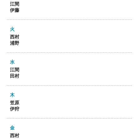
江間
伊藤
西村
浦野
江間
田村
笠原
伊狩
西村