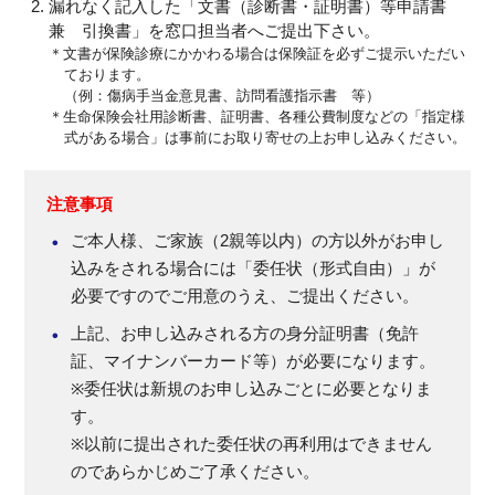
漏れなく記入した「文書（診断書・証明書）等申請書
兼 引換書」を窓口担当者へご提出下さい。
＊文書が保険診療にかかわる場合は保険証を必ずご提示いただい
ております。
（例：傷病手当金意見書、訪問看護指示書 等）
＊生命保険会社用診断書、証明書、各種公費制度などの「指定様
式がある場合」は事前にお取り寄せの上お申し込みください。
注意事項
ご本人様、ご家族（2親等以内）の方以外がお申し
込みをされる場合には「委任状（形式自由）」が
必要ですのでご用意のうえ、ご提出ください。
上記、お申し込みされる方の身分証明書（免許
証、マイナンバーカード等）が必要になります。
※委任状は新規のお申し込みごとに必要となりま
す。
※以前に提出された委任状の再利用はできません
のであらかじめご了承ください。