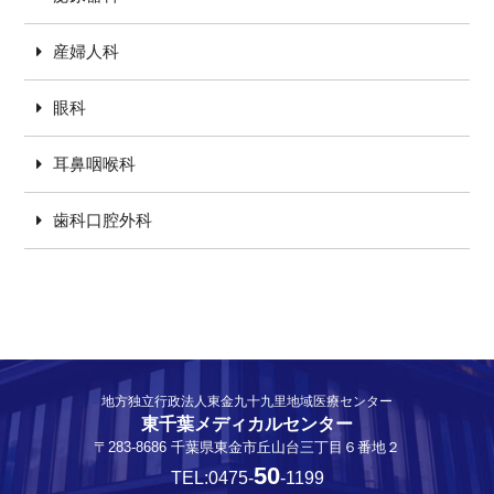
産婦人科
眼科
耳鼻咽喉科
歯科口腔外科
地方独立行政法人東金九十九里地域医療センター
東千葉メディカルセンター
〒283-8686 千葉県東金市丘山台三丁目６番地２
50
TEL:0475-
-1199