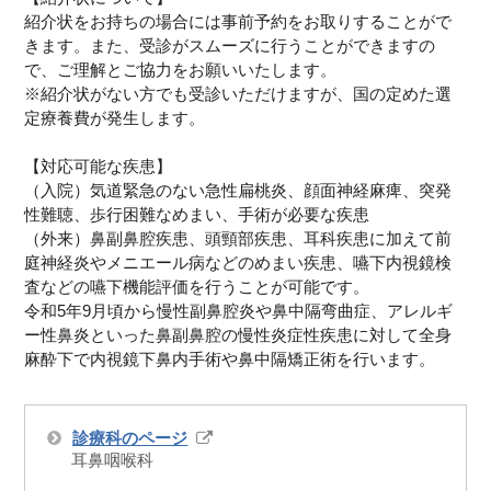
紹介状をお持ちの場合には事前予約をお取りすることがで
きます。また、受診がスムーズに行うことができますの
で、ご理解とご協力をお願いいたします。
※紹介状がない方でも受診いただけますが、国の定めた選
定療養費が発生します。
【対応可能な疾患】
（入院）気道緊急のない急性扁桃炎、顔面神経麻痺、突発
性難聴、歩行困難なめまい、手術が必要な疾患
（外来）鼻副鼻腔疾患、頭頸部疾患、耳科疾患に加えて前
庭神経炎やメニエール病などのめまい疾患、嚥下内視鏡検
査などの嚥下機能評価を行うことが可能です。
令和5年9月頃から慢性副鼻腔炎や鼻中隔弯曲症、アレルギ
ー性鼻炎といった鼻副鼻腔の慢性炎症性疾患に対して全身
麻酔下で内視鏡下鼻内手術や鼻中隔矯正術を行います。
診療科のページ
耳鼻咽喉科