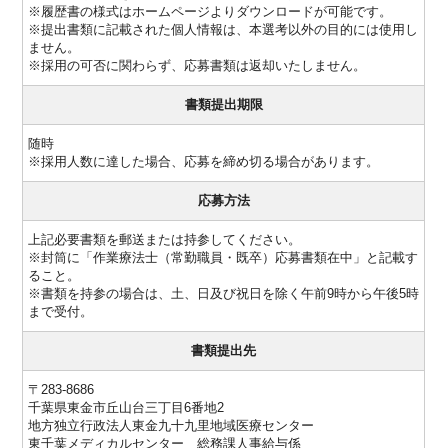
※履歴書の様式はホームページよりダウンロードが可能です。
※提出書類に記載された個人情報は、本選考以外の目的には使用し
ません。
※採用の可否に関わらず、応募書類は返却いたしません。
書類提出期限
随時
※採用人数に達した場合、応募を締め切る場合があります。
応募方法
上記必要書類を郵送または持参してください。
※封筒に「作業療法士（常勤職員・既卒）応募書類在中」と記載す
ること。
※書類を持参の場合は、土、日及び祝日を除く午前9時から午後5時
まで受付。
書類提出先
〒283-8686
千葉県東金市丘山台三丁目6番地2
地方独立行政法人東金九十九里地域医療センター
東千葉メディカルセンター 総務課人事給与係