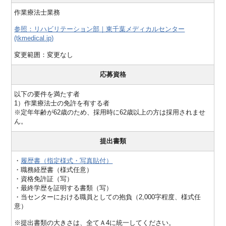
作業療法士業務
参照：リハビリテーション部｜東千葉メディカルセンター
(tkmedical.jp)
変更範囲：変更なし
応募資格
以下の要件を満たす者
1）作業療法士の免許を有する者
※定年年齢が62歳のため、採用時に62歳以上の方は採用されませ
ん。
提出書類
・
履歴書（指定様式・写真貼付）
・職務経歴書（様式任意）
・資格免許証（写）
・最終学歴を証明する書類（写）
・当センターにおける職員としての抱負（2,000字程度、様式任
意）
※提出書類の大きさは、全てＡ4に統一してください。